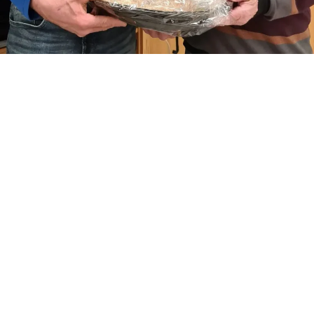
Unser Chef der Schlagwerker, ältester Kamerad und
nach wie vor eine der verlässlichsten Säulen unseres
Vereins. Wir gratulieren dir von Herzen, Peter, und